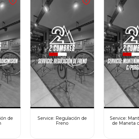
ión de
Service: Regulación de
Service: Man
n
Freno
de Maneta 