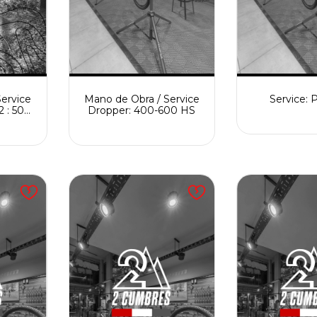
ervice
Mano de Obra / Service
Service: 
2 : 50
Dropper: 400-600 HS
o de