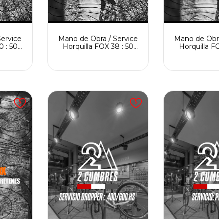
ervice
Mano de Obra / Service
Mano de Obra
0 : 50
Horquilla FOX 38 : 50
Horquilla FO
o de
Horas + cambio de
Horas + c
retenes
rete