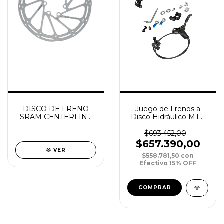
DISCO DE FRENO
Juego de Frenos a
SRAM CENTERLINE
Disco Hidráulico MTB
180MM ROUNDED 6-
Sram Level TLM DM
BOLT ST
PAR 950/2000mm
$693.452,00
$657.390,00
VER
$558.781,50
con
Efectivo 15% OFF