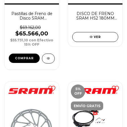
DISCO DE FRENO
Pastillas de Freno de
SRAM HS2 180MM
Disco SRAM
ROUNDED 6-BOLT ST
Sintered/Steel Code
11+/Guide RE/G2
$69.162,00
RE/DB8 xPar
$65.566,00
VER
$55.731,10
con
Efectivo
15% OFF
5
%
OFF
ENVÍO GRATIS