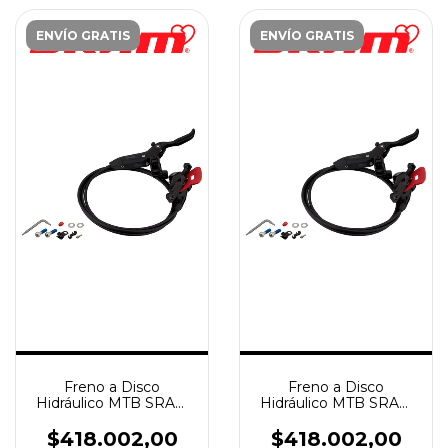
ENVÍO GRATIS
ENVÍO GRATIS
Freno a Disco
Freno a Disco
Hidráulico MTB SRAM
Hidráulico MTB SRAM
Level Silver Stealth 2-
Level Silver Stealth 2-
Piston Tras/Der
Piston Del/Izq 950mm
$418.002,00
$418.002,00