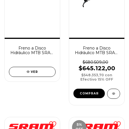
Freno a Disco
Freno a Disco
Hidráulico MTB SRAM
Hidráulico MTB SRAM
G2 RS DM Tras/Der
G2 RS DM Del/Izq
2000mm
950mm Tras/Der
$680.509,00
2000mm (PAR)
$645.122,00
VER
$548.353,70
con
Efectivo 15% OFF
5
%