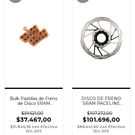
Bulk Pastillas de Freno
DISCO DE FRENO
de Disco SRAM
SRAM PACELINE
Sintered/Steel
160MM ROUNDED
G2/Trail/Guide/Level 4
CENTERLOCK
$39.521,00
$107.272,00
Pist xPAR
$37.467,00
$101.696,00
$31.846,95
con
Efectivo
$86.441,60
con
Efectivo
15% OFF
15% OFF