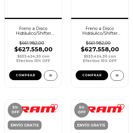
Freno a Disco
Freno a Disco
Hidráulico/Shifter
Hidráulico/Shifter
RUTA SRAM Apex
RUTA SRAM Apex
eTap AXS 12v FM
eTap AXS 12v FM
$661.982,00
$661.982,00
Del/Izq 1300mm
Tras/Der 2000mm
$627.558,00
$627.558,00
$533.424,30
con
$533.424,30
con
Efectivo 15% OFF
Efectivo 15% OFF
5
%
5
%
OFF
OFF
ENVÍO GRATIS
ENVÍO GRATIS