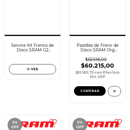
Service Kit Frenos de
Pastillas de Freno de
Disco SRAM G2
Disco SRAM Org
RSC/Ultimate
Q/Steel Hydra Road
Disc/Level 17-19 xPar
$63.518,00
$60.215,00
VER
$51.182,75
con
Efectivo
15% OFF
5
%
5
%
OFF
OFF