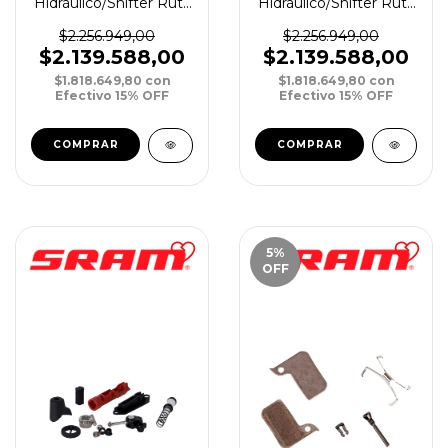
Hidráulico/Shifter Ruta
Hidráulico/Shifter Ruta
Sram Red eTap AXS
Sram Red eTap AXS
2x12v FM Tras/Der
2x12v FM Del/Izq
$2.256.949,00
$2.256.949,00
1800mm
950mm
$2.139.588,00
$2.139.588,00
$1.818.649,80
con
$1.818.649,80
con
Efectivo 15% OFF
Efectivo 15% OFF
5
%
OFF