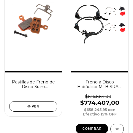
Freno a Disco
Pastillas de Freno de
Hidráulico MTB SRAM
Disco Sram
G2 RSC DM Del/Izq
Sintered/Steel Elixir/2P
950mm Tras/Der
Road/DB/Level 20+
$816.884,00
2000mm (PAR)
xPar
$774.407,00
VER
$658.245,95
con
Efectivo 15% OFF