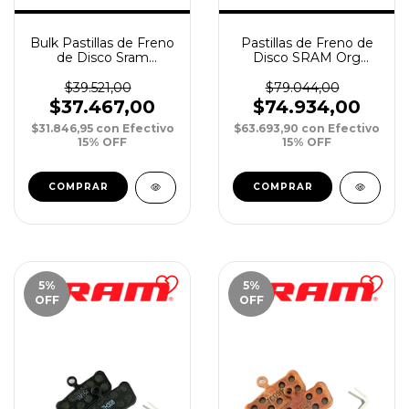
Bulk Pastillas de Freno
Pastillas de Freno de
de Disco Sram
Disco SRAM Org
Sintered/Steel Hydra
Q/Alum Code
Road Disc/Level 17-19
11+/Guide RE/G2
$39.521,00
$79.044,00
XPar
RE/DB8 xPar
$37.467,00
$74.934,00
$31.846,95
con
Efectivo
$63.693,90
con
Efectivo
15% OFF
15% OFF
5
%
5
%
OFF
OFF