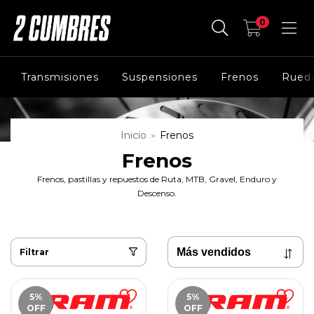
0
Transmisiones
Suspensiones
Frenos
Rued
Inicio
Frenos
>
Frenos
Frenos, pastillas y repuestos de Ruta, MTB, Gravel, Enduro y
Descenso.
Filtrar
5
%
5
%
OFF
OFF