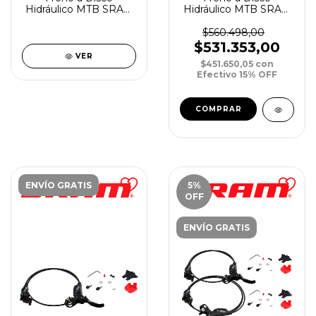
Hidráulico MTB SRAM
Hidráulico MTB SRAM
G2 R DM Tras/Der
G2 R DM Del/Izq
2000mm
950mm Tras/Der
$560.498,00
2000mm (PAR)
$531.353,00
VER
$451.650,05
con
Efectivo 15% OFF
ENVÍO GRATIS
5
%
OFF
ENVÍO GRATIS