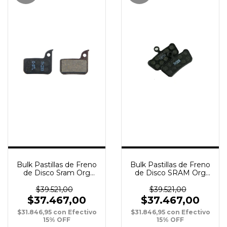
Bulk Pastillas de Freno
Bulk Pastillas de Freno
de Disco Sram Org
de Disco SRAM Org
Q/Steel Hydra Road
P/Steel G2/Trail/Guide
Disc/Level 17-19 XPar
XPar
$39.521,00
$39.521,00
$37.467,00
$37.467,00
$31.846,95
con
Efectivo
$31.846,95
con
Efectivo
15% OFF
15% OFF