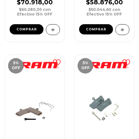
RE/DB8 xPar
xPar
$70.918,00
$58.876,00
$60.280,30
con
$50.044,60
con
Efectivo 15% OFF
Efectivo 15% OFF
5
%
5
%
OFF
OFF