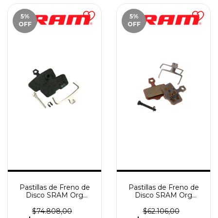
5
%
5
%
OFF
OFF
Pastillas de Freno de
Pastillas de Freno de
Disco SRAM Org
Disco SRAM Org
Q/Steel Code
Q/Alum Elixir/2P
11+/Guide RE/G2
Road/DB/Level 2020+
$74.808,00
$62.106,00