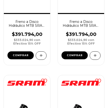
Freno a Disco
Freno a Disco
Hidráulico MTB SRAM
Hidráulico MTB SRAM
Level Bronze Stealth
Level Bronze Stealth
4-Piston Tras/Der
4-Piston Del/Izq
$391.794,00
$391.794,00
2000mm
950mm
$333.024,90
con
$333.024,90
con
Efectivo 15% OFF
Efectivo 15% OFF