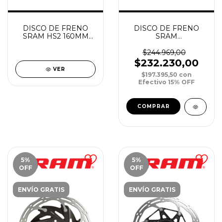
DISCO DE FRENO
DISCO DE FRENO
SRAM HS2 160MM
SRAM
ROUNDED 6 BOLT ST
CENTERLINEXR 2P
160MM ROUNDED
$244.969,00
CENTERLOCK
$232.230,00
VER
$197.395,50
con
Efectivo 15% OFF
5
%
5
%
OFF
OFF
ENVÍO GRATIS
ENVÍO GRATIS