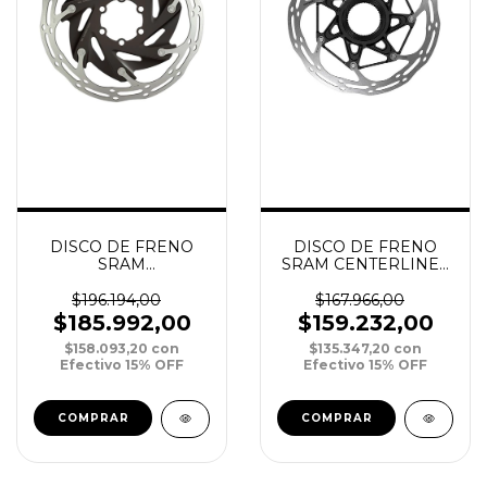
DISCO DE FRENO
DISCO DE FRENO
SRAM CENTERLINEX
SRAM
2P 140MM ROUNDED
CENTERLINEXR 2P
CENTERLOCK
140MM ROUNDED 6-
$167.966,00
$196.194,00
BOLT ST
$159.232,00
$185.992,00
$135.347,20
con
$158.093,20
con
Efectivo 15% OFF
Efectivo 15% OFF