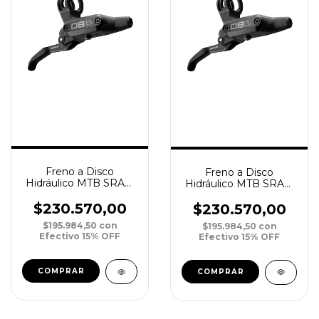
Freno a Disco
Freno a Disco
Hidráulico MTB SRAM
Hidráulico MTB SRAM
DB6 Stealth 4-Piston
DB6 Stealth 4-Piston
Tra/Der 2000mm
Del/Izq 2000mm
$230.570,00
$230.570,00
$195.984,50
con
$195.984,50
con
Efectivo 15% OFF
Efectivo 15% OFF