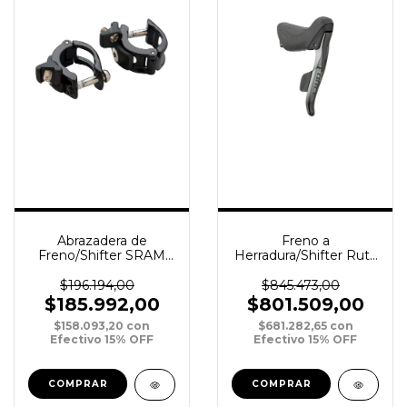
Abrazadera de
Freno a
Freno/Shifter SRAM
Herradura/Shifter Ruta
MMX
Sram Force eTap AXS
Guide/G2/Level/Code/Elixir-
2x12v Tras/Der
$196.194,00
$845.473,00
X01/XX1/GX xPar
1750mm
$185.992,00
$801.509,00
$158.093,20
con
$681.282,65
con
Efectivo 15% OFF
Efectivo 15% OFF