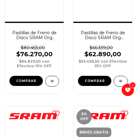
Pastillas de Freno de
Pastillas de Freno de
Disco SRAM Org
Disco SRAM Org
Q/Alum
P/Steel
G2/Trail/Guide/Level 4
G2/Trail/Guide/Level 4
$80.453,00
$66.339,00
Pist xPar
Pist xPar
$76.270,00
$62.890,00
$64.829,50
con
$53.456,50
con
Efectivo
Efectivo 15% OFF
15% OFF
0
0
5
%
OFF
ENVÍO GRATIS