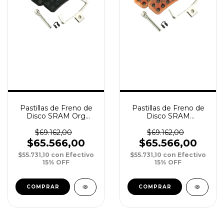
Pastillas de Freno de
Pastillas de Freno de
Disco SRAM Org
Disco SRAM
Q/Steel
Sintered/Steel
G2/Trail/Guide/Level 4
G2/Trail/Guide/Level 4
$69.162,00
$69.162,00
Pist xPar
Pist xPar
$65.566,00
$65.566,00
$55.731,10
con
Efectivo
$55.731,10
con
Efectivo
15% OFF
15% OFF