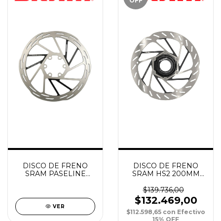
OFF
DISCO DE FRENO
DISCO DE FRENO
SRAM PASELINE
SRAM HS2 200MM
160MM ROUNDED 6-
ROUNDED
BOLT ST
CENTERLOCK
$139.736,00
$132.469,00
VER
$112.598,65
con
Efectivo
15% OFF