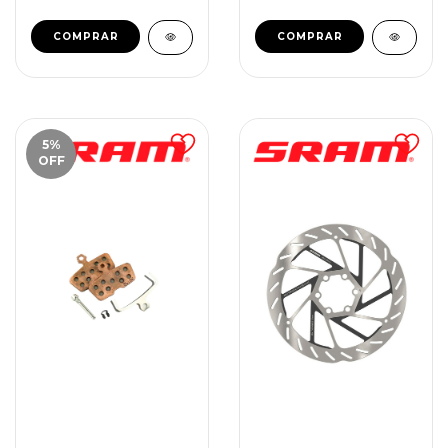
5
%
OFF