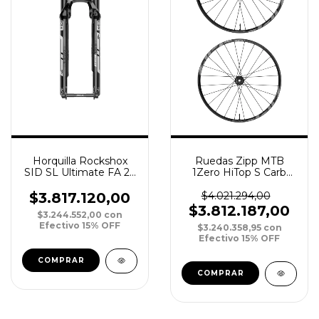
Horquilla Rockshox
Ruedas Zipp MTB
SID SL Ultimate FA 29
1Zero HiTop S Carb
DebonAir 100 15 Boost
Tubeles XD 11/12v 29
Tapered 3P Crown N
Boost Disc
$3.817.120,00
$4.021.294,00
S/Remote
$3.812.187,00
$3.244.552,00
con
Efectivo 15% OFF
$3.240.358,95
con
Efectivo 15% OFF