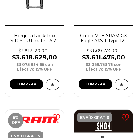
Horquilla Rockshox
Grupo MTB SRAM GX
SID SL Ultimate FA 29
Eagle AXS T-Type 12v
DebonAir 110 15 Boost
10-52T 175mm DUB
Tapered 3P Crown N
32T
$3.817.120,00
$3.809.573,00
S/Remote
$3.618.629,00
$3.611.475,00
$3.075.834,65
con
$3.069.753,75
con
Efectivo 15% OFF
Efectivo 15% OFF
5
%
ENVÍO GRATIS
OFF
ENVÍO GRATIS