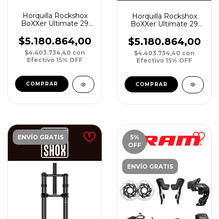
Horquilla Rockshox
Horquilla Rockshox
BoXXer Ultimate 29
BoXXer Ultimate 29
DebonAir 200 20
DebonAir 200 20
Boost 48 OffSet
Boost 48 OffSet
$5.180.864,00
$5.180.864,00
Straight Crown N
Straight Crown R
$4.403.734,40
con
$4.403.734,40
con
Efectivo 15% OFF
Efectivo 15% OFF
ENVÍO GRATIS
5
%
OFF
ENVÍO GRATIS