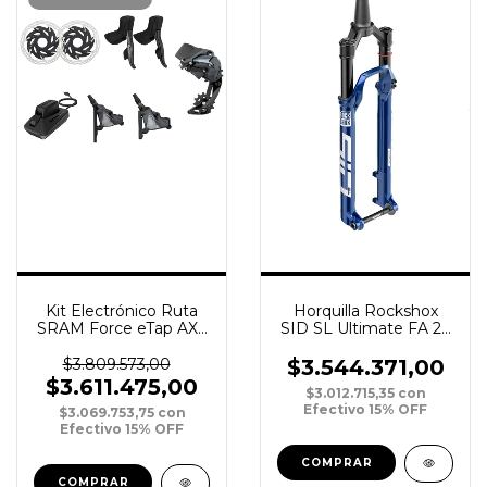
Horquilla Rockshox
Kit Electrónico Ruta
SID SL Ultimate FA 29
SRAM Force eTap AXS
DebonAir 110 15 Boost
1x12v HRD Disco
Tapered 3P Crown A
Hidráulico CL FM
$3.544.371,00
$3.809.573,00
$3.611.475,00
$3.012.715,35
con
Efectivo 15% OFF
$3.069.753,75
con
Efectivo 15% OFF