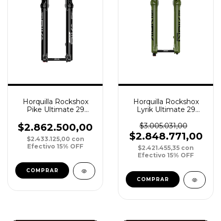
Horquilla Rockshox
Horquilla Rockshox
Pike Ultimate 29
Lyrik Ultimate 29
DebonAir 140 15 Boost
DebonAir 160 15 Boost
Tapered Crown
Tapered Crown V
$2.862.500,00
$3.005.031,00
$2.848.771,00
$2.433.125,00
con
Efectivo 15% OFF
$2.421.455,35
con
Efectivo 15% OFF