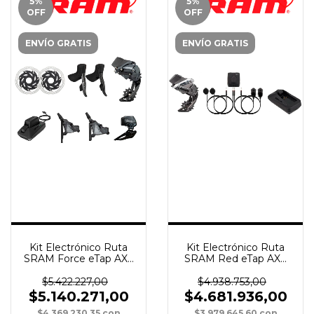
5
%
5
%
OFF
OFF
ENVÍO GRATIS
ENVÍO GRATIS
Kit Electrónico Ruta
Kit Electrónico Ruta
SRAM Force eTap AXS
SRAM Red eTap AXS
2x12v HRD Disco
1x12 Aero (sin frenos)
Hidráulico CL FM
TRIATLON
$5.422.227,00
$4.938.753,00
$5.140.271,00
$4.681.936,00
$4.369.230,35
con
$3.979.645,60
con