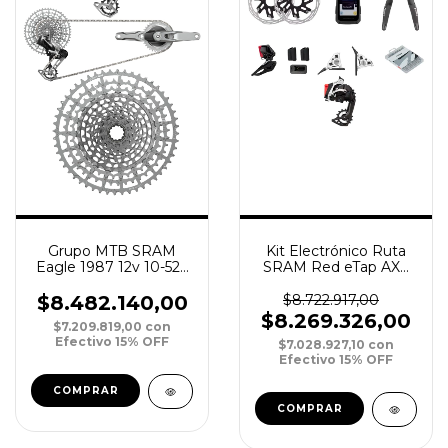
Grupo MTB SRAM
Kit Electrónico Ruta
Eagle 1987 12v 10-52T
SRAM Red eTap AXS
170mm DUB 32T y
2x12v HRD FM +
34T
Hammerhead Karoo
$8.482.140,00
$8.722.917,00
$8.269.326,00
$7.209.819,00
con
Efectivo 15% OFF
$7.028.927,10
con
Efectivo 15% OFF