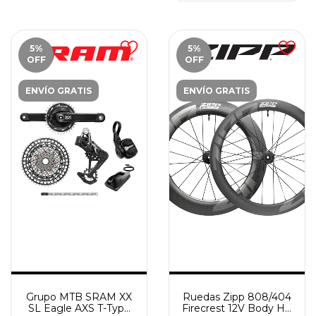
5
%
5
%
OFF
OFF
ENVÍO GRATIS
ENVÍO GRATIS
Grupo MTB SRAM XX
Ruedas Zipp 808/404
SL Eagle AXS T-Type
Firecrest 12V Body HG