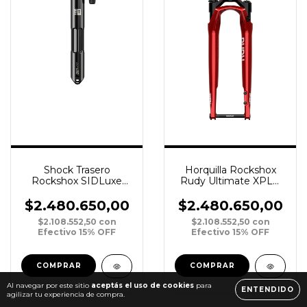
Shock Trasero
Horquilla Rockshox
Rockshox SIDLuxe
Rudy Ultimate XPLR
IsoStrut FA RL3
700c U SoloAir 40 45T
SoloAir R57 239X40
12 No Boost Tapered
$2.480.650,00
$2.480.650,00
C25 X8 3P A1
Crown R
$2.108.552,50
con
$2.108.552,50
con
Efectivo 15% OFF
Efectivo 15% OFF
Al navegar por este sitio
aceptás el uso de cookies
para
ENTENDIDO
agilizar tu experiencia de compra.