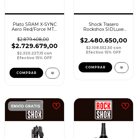
Plato SRAM X-SYNC
Shock Trasero
Aero Red/Force MTB
Rockshox SIDLuxe
DM 12v CNC Kit
Ultimate FA RL3
Power Meter 52T
SoloAir R29 165x45 C25
$2.879.408,00
$2.480.650,00
GREY
X8 3P A2
$2.729.679,00
$2.108.552,50
con
Efectivo 15% OFF
$2.320.227,15
con
Efectivo 15% OFF
ENVÍO GRATIS