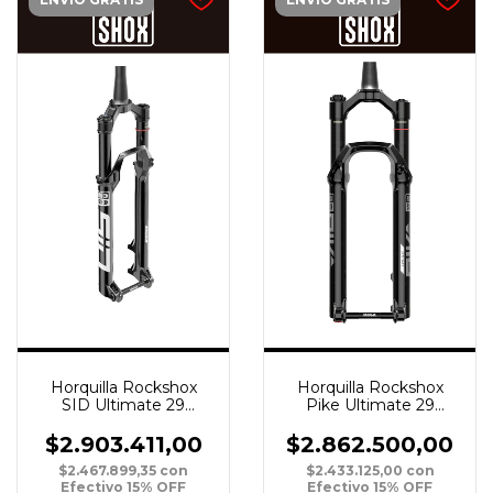
Horquilla Rockshox
Horquilla Rockshox
Pike Ultimate 29
SID Ultimate 29
DebonAir 120 15 Boost
DebonAir 120 15 Boost
Tapered Crown N
Tapered 3P C/Remote
$2.862.500,00
$2.903.411,00
N
$2.433.125,00
con
$2.467.899,35
con
Efectivo 15% OFF
Efectivo 15% OFF