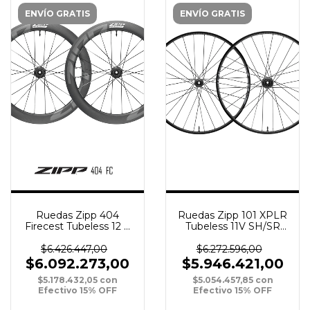
ENVÍO GRATIS
ENVÍO GRATIS
Ruedas Zipp 404
Ruedas Zipp 101 XPLR
Firecest Tubeless 12 V
Tubeless 11V SH/SR
Body HG 700c
700c 12x142mm
100/142mm Disc
12x100mm Disc
$6.426.447,00
$6.272.596,00
$6.092.273,00
$5.946.421,00
$5.178.432,05
con
$5.054.457,85
con
Efectivo 15% OFF
Efectivo 15% OFF