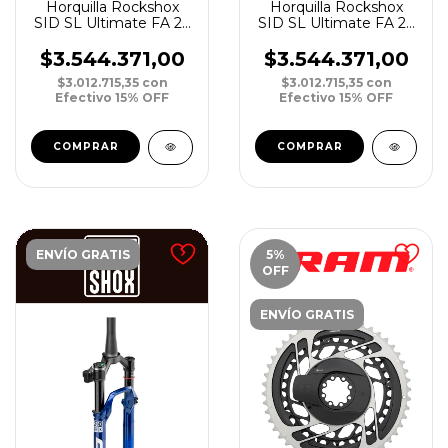
Horquilla Rockshox
Horquilla Rockshox
SID SL Ultimate FA 29
SID SL Ultimate FA 29
DebonAir 100 15 Boost
DebonAir 100 15 Boost
Tapered 3PCrown A
Tapered 3P Crown A
$3.544.371,00
$3.544.371,00
S/Remote
$3.012.715,35
con
$3.012.715,35
con
Efectivo 15% OFF
Efectivo 15% OFF
ENVÍO GRATIS
5
%
OFF
ENVÍO GRATIS