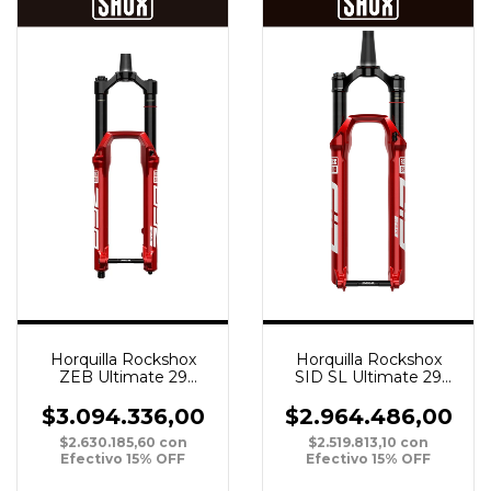
Horquilla Rockshox
Horquilla Rockshox
SID SL Ultimate 29
ZEB Ultimate 29
DebonAir 110 15 Boost
DebonAir 180 15 Boost
Tapered 2P S/Remote
Tapered Crown RED
$2.964.486,00
$3.094.336,00
R
$2.519.813,10
con
$2.630.185,60
con
Efectivo 15% OFF
Efectivo 15% OFF