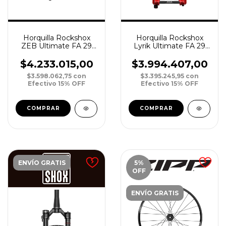
Horquilla Rockshox
Horquilla Rockshox
ZEB Ultimate FA 29
Lyrik Ultimate FA 29
DebonAir 170 15 Boost
DebonAir 160 15 Boost
Tapered 3P Crown
Tapered Crown R
$4.233.015,00
$3.994.407,00
$3.598.062,75
con
$3.395.245,95
con
Efectivo 15% OFF
Efectivo 15% OFF
ENVÍO GRATIS
5
%
OFF
ENVÍO GRATIS