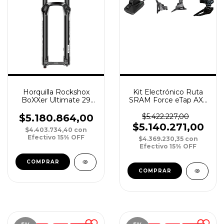
Horquilla Rockshox
Kit Electrónico Ruta
BoXXer Ultimate 29
SRAM Force eTap AXS
DebonAir 200 20
2x12v HRD Disco
Boost 52 OffSet
Hidráulico 6T FM
$5.180.864,00
$5.422.227,00
Straight Crown N
$5.140.271,00
$4.403.734,40
con
Efectivo 15% OFF
$4.369.230,35
con
Efectivo 15% OFF