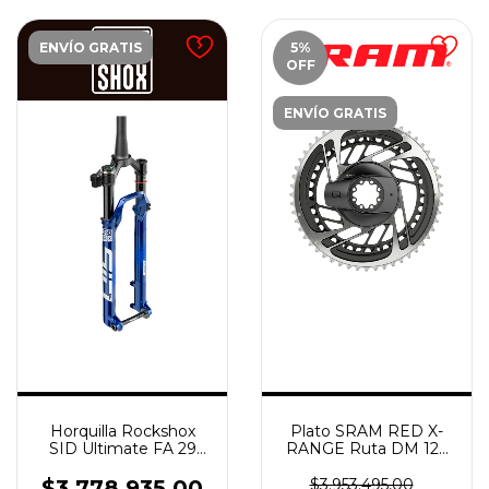
ENVÍO GRATIS
5
%
OFF
ENVÍO GRATIS
Horquilla Rockshox
Plato SRAM RED X-
SID Ultimate FA 29
RANGE Ruta DM 12v
DebonAir 120 15 Boost
CNC Kit Power Meter
Tapered 3P Crown A
52-39T GREY Con
$3.778.935,00
$3.953.495,00