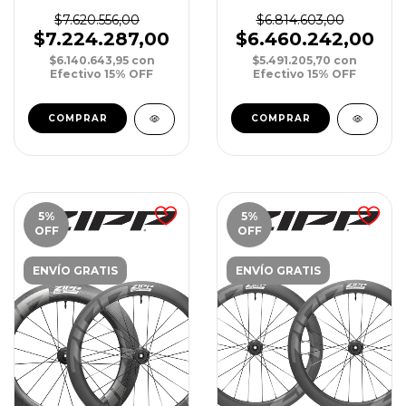
PM 12v 10-52T 175mm
700c 100/142mm Disc
DUB 34T
$7.620.556,00
$6.814.603,00
$7.224.287,00
$6.460.242,00
$6.140.643,95
con
$5.491.205,70
con
Efectivo 15% OFF
Efectivo 15% OFF
5
%
5
%
OFF
OFF
ENVÍO GRATIS
ENVÍO GRATIS