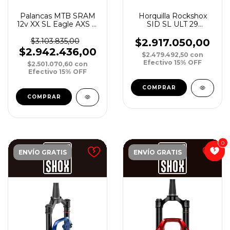
Palancas MTB SRAM
Horquilla Rockshox
12v XX SL Eagle AXS T-
SID SL ULT 29
Type DUB Power
DebonAir 120mm
Meter 175mm 34T TM
15mm Boost Tapered
$3.103.835,00
$2.917.050,00
2P C/Remote
$2.942.436,00
$2.479.492,50
con
Efectivo 15% OFF
$2.501.070,60
con
Efectivo 15% OFF
0
0
ENVÍO GRATIS
ENVÍO GRATIS