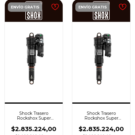
ENVÍO GRATIS
ENVÍO GRATIS
Shock Trasero
Shock Trasero
Rockshox Super
Rockshox Super
Deluxe Ultimate FA
Deluxe ULT FA RC3
RC3 DebonAir Pro R55
DebonAir Lin R55
$2.835.224,00
$2.835.224,00
185x55 C37 X6 3P C2
210x55 C30 X6 3P