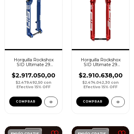
Horquilla Rockshox
Horquilla Rockshox
SID Ultimate 29
SID Ultimate 29
DebonAir 120 15 Boost
DebonAir 120 15 Boost
Tapered 3P C/Remote
Tapered 2P C/Remote
$2.917.050,00
$2.910.638,00
A
R
$2.479.492,50
con
$2.474.042,30
con
Efectivo 15% OFF
Efectivo 15% OFF
ENVÍO GRATIS
ENVÍO GRATIS