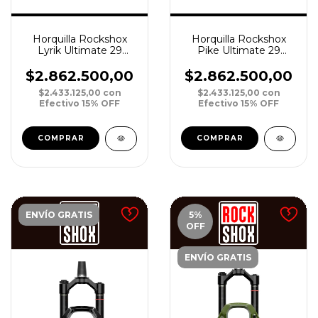
Horquilla Rockshox
Horquilla Rockshox
Lyrik Ultimate 29
Pike Ultimate 29
DebonAir 160 15 Boost
DebonAir 140 15 Boost
Tapered Crown R
Tapered Crown N
$2.862.500,00
$2.862.500,00
$2.433.125,00
con
$2.433.125,00
con
Efectivo 15% OFF
Efectivo 15% OFF
ENVÍO GRATIS
5
%
OFF
ENVÍO GRATIS