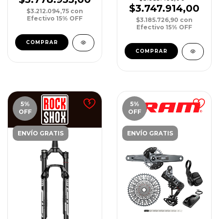
Descarrilador
$3.747.914,00
$3.212.094,75
con
Efectivo 15% OFF
$3.185.726,90
con
Efectivo 15% OFF
5
%
5
%
OFF
OFF
ENVÍO GRATIS
ENVÍO GRATIS