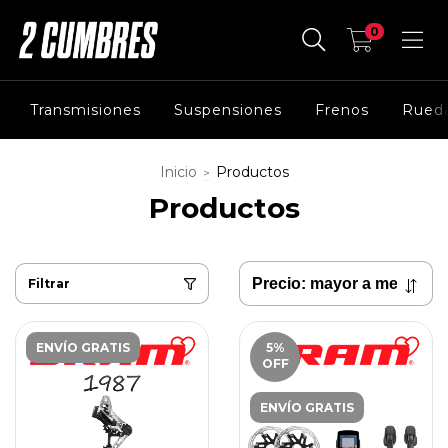
0
Transmisiones
Suspensiones
Frenos
Rued
Inicio
Productos
>
Productos
Filtrar
ENVÍO GRATIS
5
%
OFF
ENVÍO GRATIS