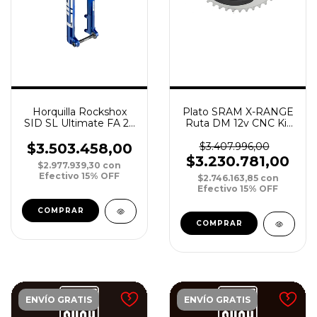
Horquilla Rockshox
Plato SRAM X-RANGE
SID SL Ultimate FA 29
Ruta DM 12v CNC Kit
DebonAir 110 15 Boost
Power Meter 50-37T
Tapered 3P Crown A
GREY
$3.503.458,00
$3.407.996,00
S/Remote
$3.230.781,00
$2.977.939,30
con
Efectivo 15% OFF
$2.746.163,85
con
Efectivo 15% OFF
ENVÍO GRATIS
ENVÍO GRATIS