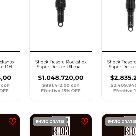
Shock Traser
ockshox
Shock Trasero Rockshox
Super Delux
ate DH
Super Deluxe Ultimate
FA RC3 Deb
C30 C1
RCT DebonAir Lin Linear
R55 185x55 C
uido)
190x40 L 380 2P C1
$2.835.
8,00
$1.048.720,00
$2.409.94
0
con
$891.412,00
con
Efectivo 
 OFF
Efectivo 15% OFF
ENVÍO GRATIS
ENVÍO GRATI