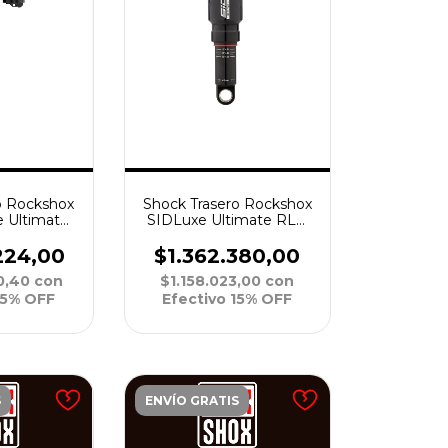
o Rockshox
Shock Trasero Rockshox
e Ultimate
SIDLuxe Ultimate RLR
onAir Pro
SoloAir R85 190x40 C30
37 X6 3P C2
X8 3P A2
224,00
$1.362.380,00
0,40
con
$1.158.023,00
con
15% OFF
Efectivo 15% OFF
S
ENVÍO GRATIS