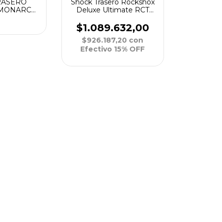
RASERO
Shock Trasero Rockshox
 MONARCH
Deluxe Ultimate RCT
165X38 ML
DebonAir Linear 230x65
0
L 380
$1.089.632,00
$926.187,20
con
Efectivo 15% OFF