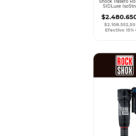
Shock Trasero R
SIDLuxe IsoStr
RL3 SoloAir R57
C25 X8 3P 
$2.480.65
$2.108.552,5
Efectivo 15%