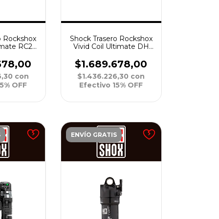
Shock Trasero Rockshox
o Rockshox
Vivid Coil Ultimate DH
timate RC2T
RC2 R55 250x75 C30 C1
52.5 C30 X2
(Muelle No Incluido)
C1
$1.689.678,00
678,00
$1.436.226,30
con
6,30
con
Efectivo 15% OFF
15% OFF
S
ENVÍO GRATIS