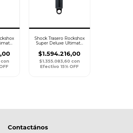
ockshox
Shock Trasero Rockshox
timate
Super Deluxe Ultimate
Linear
RC2T DebonAir Linear
20
185x52.5 L 320
6,00
$1.594.216,00
0
con
$1.355.083,60
con
 OFF
Efectivo 15% OFF
Contactános