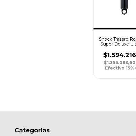
Shock Trasero R
Super Deluxe Ul
RC2T DebonAir 
230x65 L 3
$1.594.21
$1.355.083,6
Efectivo 15%
Categorías