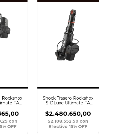
o Rockshox
Shock Trasero Rockshox
timate FA
SIDLuxe Ultimate FA
R29 190x40
RL3 SoloAir R29 165x45
3P A2
C25 X8 3P A2
365,00
$2.480.650,00
0,25
con
$2.108.552,50
con
15% OFF
Efectivo 15% OFF