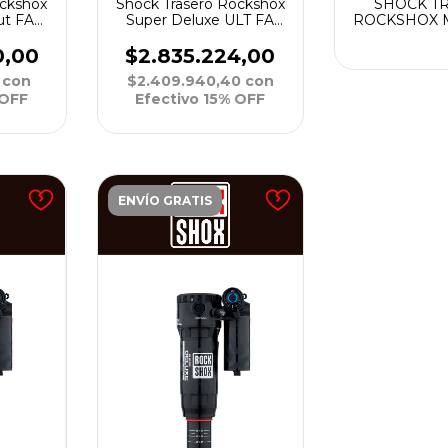
ockshox
Shock Trasero Rockshox
SHOCK T
ut FA
Super Deluxe ULT FA
ROCKSHOX
 239X40
RC3 DebonAir Lin R55
RL SOLOAIR 
A1
210x55 C30 X6 3P
43
0,00
$2.835.224,00
0
con
$2.409.940,40
con
 OFF
Efectivo 15% OFF
ENVÍO GRATIS