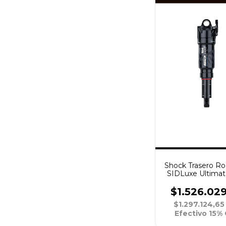
Shock Trasero R
SIDLuxe Ultima
SoloAir R29 190
X8 3P A2
$1.526.02
$1.297.124,6
Efectivo 15%