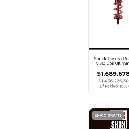
Shock Trasero R
Vivid Coil Ultim
RC2 R55 250x70 
(Muelle No Incl
$1.689.67
$1.436.226,3
Efectivo 15%
ENVÍO GRATIS