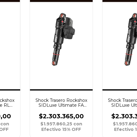
Shock Trasero Rockshox
ockshox
Shock Traser
SIDLuxe Ultimate FA
te RLR
SIDLuxe Ul
RL3 SoloAir R29 190x45
x40 C25
RL3 SoloAir 
C25 X8 3P A2
C25 X8 
$2.303.365,00
9,00
$2.303.
$1.957.860,25
con
5
con
$1.957.86
Efectivo 15% OFF
 OFF
Efectivo 