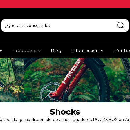
ce
Productos
Blog
Información
¡Puntu
Shocks
á toda la gama disponible de amortiguadores ROCKSHOX en Ar