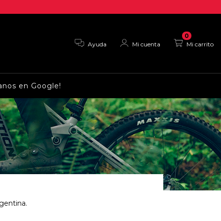
0
Ayuda
Mi cuenta
Mi carrito
anos en Google!
gentina.