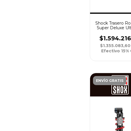
Shock Trasero R
Super Deluxe Ul
RC2T DebonAir 
185x55 L 32
$1.594.21
$1.355.083,6
Efectivo 15%
ENVÍO GRATIS