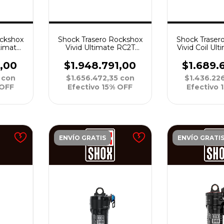
ockshox
Shock Trasero Rockshox
Shock Traser
timate
Vivid Ultimate RC2T
Vivid Coil Ul
Linear
VividAir R25 210x52.5 C30
Coil R55 210x
0
X2 2P C1
2P 
6,00
$1.948.791,00
$1.689.
0
con
$1.656.472,35
con
$1.436.22
 OFF
Efectivo 15% OFF
Efectivo 
ENVÍO GRATIS
ENVÍO GRATI