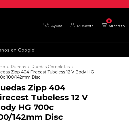
0
Ayuda
Mi cuenta
Mi carrito
anos en Google!
cio
Ruedas
Ruedas Completas
>
>
>
edas Zipp 404 Firecest Tubeless 12 V Body HG
0c 100/142mm Disc
uedas Zipp 404
irecest Tubeless 12 V
ody HG 700c
00/142mm Disc