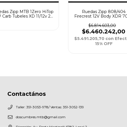
edas Zipp MTB 1Zero HiTop
Ruedas Zipp 808/404
 Carb Tubeles XD 11/12v 29
Firecrest 12V Body XDR 7
Boost Disc
100/142mm Disc
$6.814.603,00
$6.460.242,00
$5.491.205,70
con
Efect
15% OFF
Contactános
Taller: 351-3053-978/ Ventas: 351-3052-139
doscumbres.mtb@gmail.com
Dirección: Av. Recta Martinolli 6782, Local 2