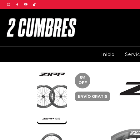
Inicio
Servi
5
%
OFF
ENVÍO GRATIS