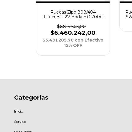
irecrest
Ruedas Zipp 808/404
Ru
mm Disc
Firecrest 12V Body HG 700c
SW
100/142mm Disc
0
$6.814.603,00
3,00
$6.460.242,00
n
Efectivo
$5.491.205,70
con
Efectivo
15% OFF
Categorías
Inicio
Service
Productos