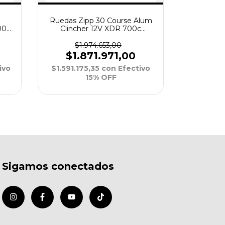
Ruedas Zipp 30 Course Alum
Ruedas 
00c
Clincher 12V XDR 700c
Tubeless
100/142mm Disc
10
$1.974.653,00
$6
$1.871.971,00
$6.
ivo
$1.591.175,35
con
Efectivo
$5.180.7
15% OFF
Sigamos conectados