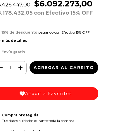
$6.092.273,00
.426.447,00
5.178.432,05
con
Efectivo 15% OFF
15% de descuento
pagando con Efectivo 15% OFF
r más detalles
Envío gratis
Añadir a Favoritos
Compra protegida
Tus datos cuidados durante toda la compra.