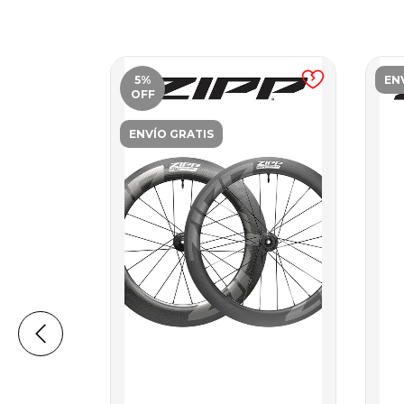
5
%
EN
OFF
ENVÍO GRATIS