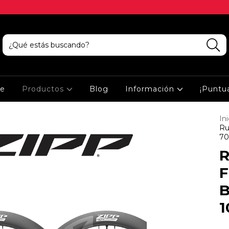
ce
Productos
Blog
Información
¡Puntu
Ini
Ru
70
R
F
B
1