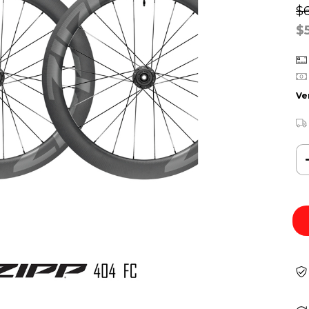
$6
$
Ve