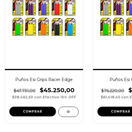
Puños Esi Grips Racer Edge
Puños Esi G
$45.250,00
$
$47.731,00
$76.220,00
$38.462,50
con
Efectivo 15% OFF
$61.418,45
con
E
COMPRAR
COMPRAR