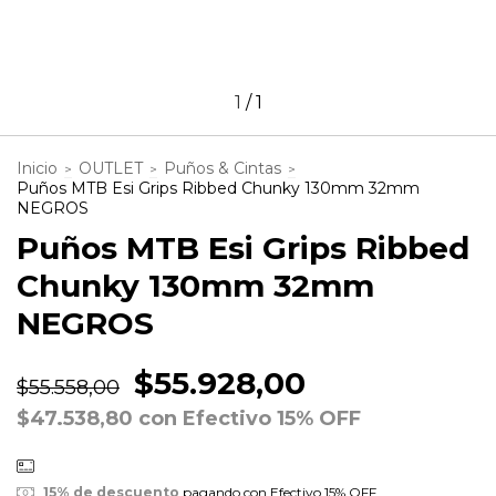
1
/
1
Inicio
OUTLET
Puños & Cintas
>
>
>
Puños MTB Esi Grips Ribbed Chunky 130mm 32mm
NEGROS
Puños MTB Esi Grips Ribbed
Chunky 130mm 32mm
NEGROS
$55.928,00
$55.558,00
$47.538,80
con
Efectivo 15% OFF
15% de descuento
pagando con Efectivo 15% OFF