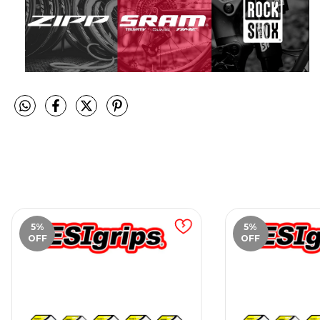
5
%
5
%
OFF
OFF