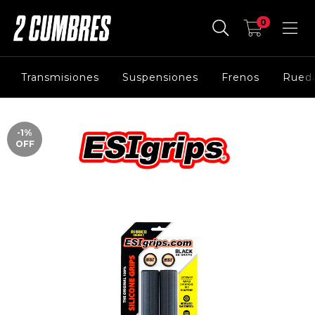
0
Transmisiones
Suspensiones
Frenos
Rued
-1
%
OFF