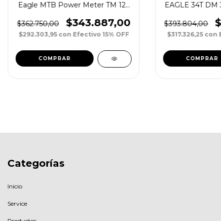
Eagle MTB Power Meter TM 12v
EAGLE 34T DM 
AL 3mm OS Black/Silver
$343.887,00
$
$362.750,00
$393.804,00
$292.303,95
con
Efectivo 15% OFF
$317.326,25
con
Categorías
Inicio
Service
Productos