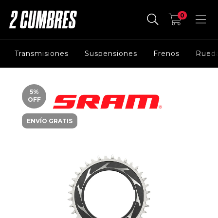
0
Transmisiones
Suspensiones
Frenos
Rued
5
%
OFF
ENVÍO GRATIS