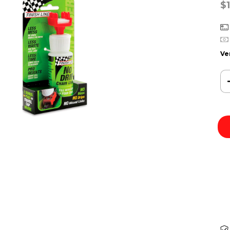
$
Ve
Ent
In
No 