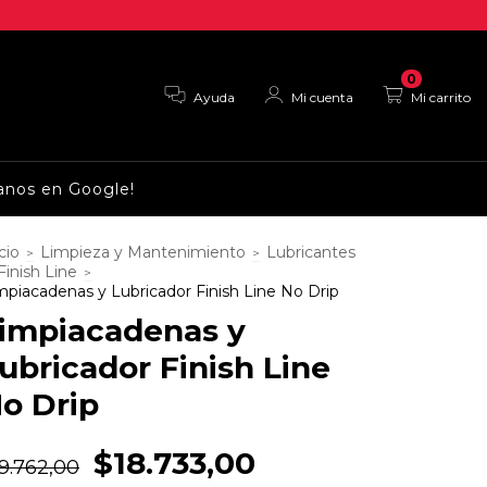
0
Ayuda
Mi cuenta
Mi carrito
anos en Google!
cio
Limpieza y Mantenimiento
Lubricantes
>
>
Finish Line
>
mpiacadenas y Lubricador Finish Line No Drip
impiacadenas y
ubricador Finish Line
o Drip
$18.733,00
9.762,00