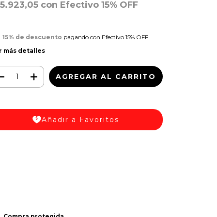
15.923,05
con
Efectivo 15% OFF
15% de descuento
pagando con Efectivo 15% OFF
r más detalles
Añadir a Favoritos
Medios de envío
regas para el CP:
CAMBIAR CP
CALCULAR
iciá sesión
y usá tus datos de entrega
sé mi código postal
Compra protegida