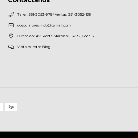
Taller: 351-3053-978/ Ventas: 351-3052-139
doscumbres.mtb@gmail.com
Dirección: Av. Recta Martinolli 6782, Local 2
Visita nuestro Blog!