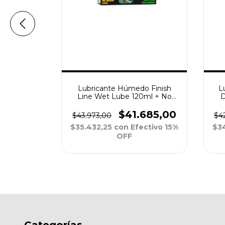
o Finish
Lubricante Húmedo Finish
L
 120ml
Line Wet Lube 120ml + No
D
Drip Chain Luber
423,00
$41.685,00
$43.973,00
$4
ctivo 15%
$35.432,25
con
Efectivo 15%
$3
OFF
Categorías