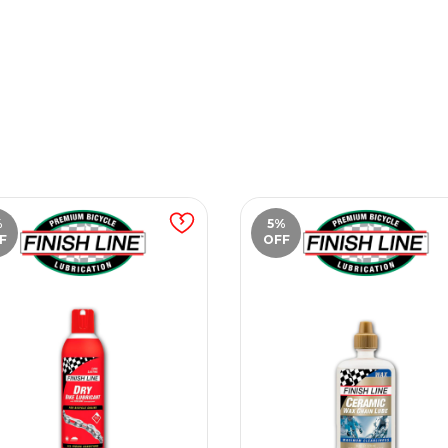
%
5
%
F
OFF