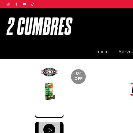
Inicio
Servi
5
%
OFF