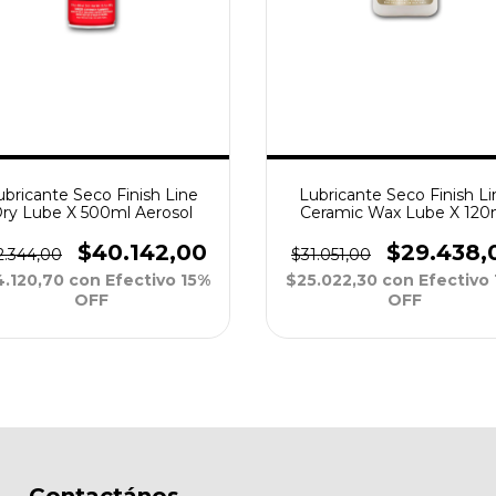
ubricante Seco Finish Line
Lubricante Seco Finish Li
ry Lube X 500ml Aerosol
Ceramic Wax Lube X 120
$40.142,00
$29.438,
2.344,00
$31.051,00
4.120,70
con
Efectivo 15%
$25.022,30
con
Efectivo
OFF
OFF
Contactános