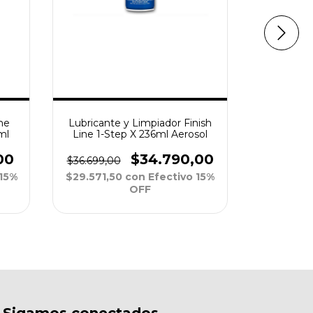
ne
Lubricante y Limpiador Finish
Desengr
ml
Line 1-Step X 236ml Aerosol
Finish L
00
$34.790,00
$36.699,00
$36.699,0
 15%
$29.571,50
con
Efectivo 15%
$29.571,
OFF
Sigamos conectados