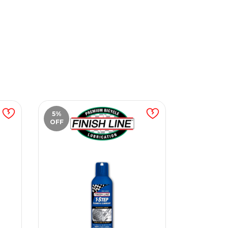
5
%
5
%
OFF
OFF