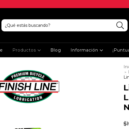
ce
Productos
Blog
Información
¡Puntu
Ini
>
Li
L
L
N
$1