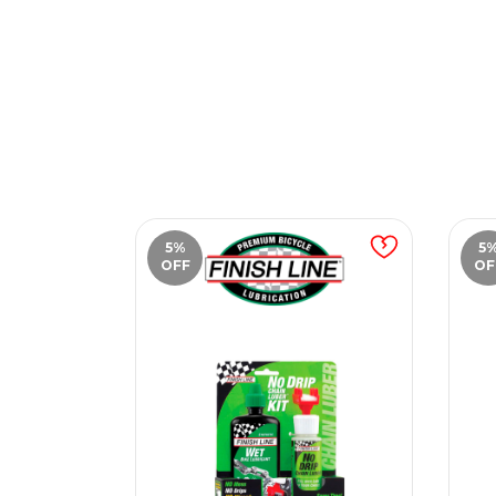
5
%
5
OFF
OF