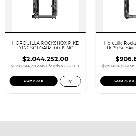
HORQUILLA ROCKSHOX PIKE
Horquilla Rocks
DJ 26 SOLOAIR 100 15 NO
TK 29 SoloAi
BOOST TAPERED CROWN
Boost Taper
$2.044.252,00
$906.
$1.737.614,20
con
Efectivo 15% OFF
$770.856,50
con