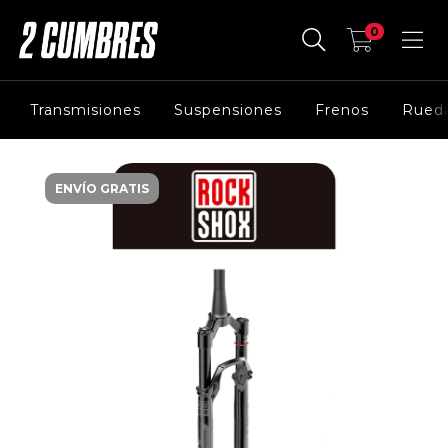
0
Transmisiones
Suspensiones
Frenos
Rued
ENVÍO GRATIS